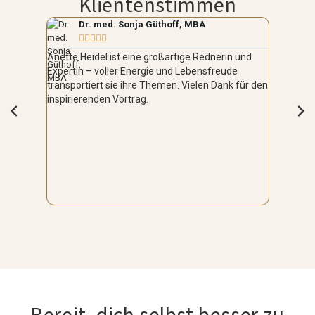
Klientenstimmen
Dr. med. Sonja Güthoff, MBA
To







Anette Heidel ist eine großartige Rednerin und
Anette blei
Expertin – voller Energie und Lebensfreude
Herzensme
transportiert sie ihre Themen. Vielen Dank für den
Auf der B
inspirierenden Vortrag.
Präsenz u